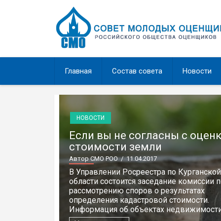
Перейти
к
содержимому
Главная
Состав совета
Новости
НОВОСТИ
Если вы не согласны с оцен
стоимости земли
Автор СМО РОО
/ 11.04.2017
В Управлении Росреестра по Курганской
области состоится заседание комиссии п
рассмотрению споров о результатах
определения кадастровой стоимости.
Информация об объектах недвижимости