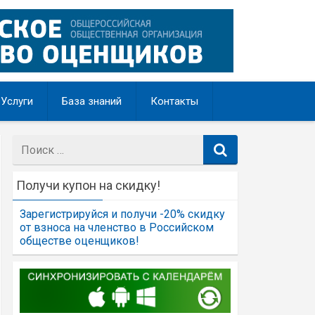
Услуги
База знаний
Контакты
Поиск:
НОВОСТИ
Получи купон на скидку!
Кредитная линия под залог
недвижимости: что необходимо
Зарегистрируйся и получи -20% скидку
знать
от взноса на членство в Российском
обществе оценщиков!
Автор СМО РОО
/ 10.04.2017
Чтобы получить кредит под залог дома,
требуется собрать достаточно большой пакет
документов. Далее служба безопасности
банка тщательно проверит кредитную
историю