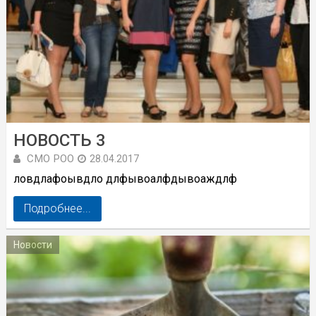
НОВОСТЬ 3
СМО РОО
28.04.2017
ловдлафоывдло длфывоалфдывоаждлф
Подробнее...
Новости