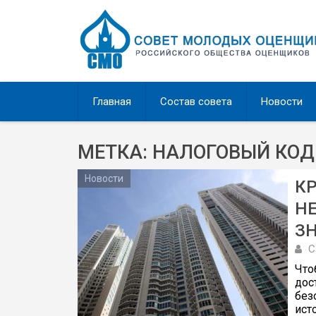
Перейти
к
содержимому
Главная
Состав совета
Новости
МЕТКА: НАЛОГОВЫЙ КОД
Новости
К
Н
З
С
Что
дос
без
ист